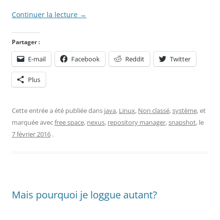
Continuer la lecture
→
Partager :
E-mail
Facebook
Reddit
Twitter
Plus
Cette entrée a été publiée dans
java
,
Linux
,
Non classé
,
système
, et
marquée avec
free space
,
nexus
,
repository manager
,
snapshot
, le
7 février 2016
.
Mais pourquoi je loggue autant?