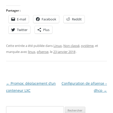
Partager :
E-mail
Facebook
Reddit
Twitter
Plus
Cette entrée a été publiée dans
Linux
,
Non classé
,
système
, et
marquée avec
linux
,
pfsense
, le
23 janvier 2018
.
Navigation
←
Promox: déplacement d’un
Configuration de pfsense –
des
conteneur LXC
dhcp
→
articles
Rechercher :