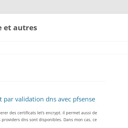
e et autres
Aller
au
contenu
t par validation dns avec pfsense
r des certificats let’s encrypt. Il permet aussi de
nts providers dns sont disponibles. Dans mon cas, ce